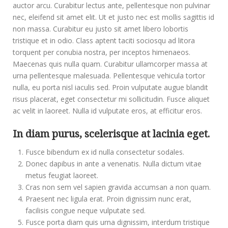
auctor arcu. Curabitur lectus ante, pellentesque non pulvinar
nec, eleifend sit amet elit. Ut et justo nec est mollis sagittis id
non massa. Curabitur eu justo sit amet libero lobortis
tristique et in odio. Class aptent taciti sociosqu ad litora
torquent per conubia nostra, per inceptos himenaeos.
Maecenas quis nulla quam. Curabitur ullamcorper massa at
urna pellentesque malesuada. Pellentesque vehicula tortor
nulla, eu porta nisl iaculis sed. Proin vulputate augue blandit
risus placerat, eget consectetur mi sollicitudin. Fusce aliquet
ac velit in laoreet. Nulla id vulputate eros, at efficitur eros.
In diam purus, scelerisque at lacinia eget.
Fusce bibendum ex id nulla consectetur sodales.
Donec dapibus in ante a venenatis. Nulla dictum vitae
metus feugiat laoreet.
Cras non sem vel sapien gravida accumsan a non quam.
Praesent nec ligula erat. Proin dignissim nunc erat,
facilisis congue neque vulputate sed.
Fusce porta diam quis urna dignissim, interdum tristique