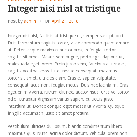
Integer nisi nisl at tristique
Post by
admin
On
April 21, 2018
Integer nisi nisl, facilisis at tristique et, semper suscipit orci.
Duis fermentum sagittis tortor, vitae commodo quam ornare
ut. Pellentesque maximus auctor arcu, in feugiat tortor
sagittis sit amet. Mauris sem augue, porta eget dapibus ut,
malesuada eget lorem. Proin justo sem, faucibus at urna et,
sagittis volutpat eros. Ut et neque consequat, maximus
tortor sit amet, ultricies diam. Cras et sapien vulputate,
consequat lacus non, feugiat metus. Duis nec lacinia mi. Cras
eget enim viverra, rutrum elit nec, auctor risus. Cras vel tortor
odio. Curabitur dignissim varius sapien, et luctus justo
interdum ut. Donec congue eget massa ut viverra. Quisque
fringilla accumsan justo sit amet pretium.
Vestibulum ultricies dui ipsum, blandit condimentum libero
maximus quis. Nunc lacinia dolor dictum, vehicula lorem non,