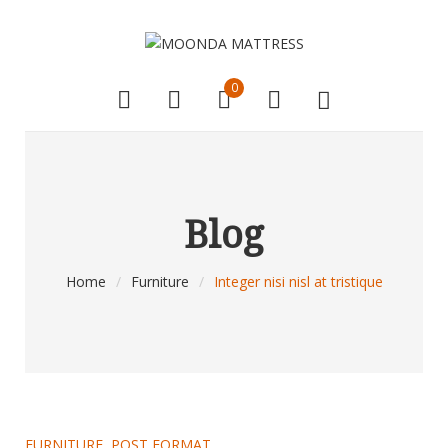
0
Blog
Home
/
Furniture
/
Integer nisi nisl at tristique
FURNITURE
,
POST FORMAT